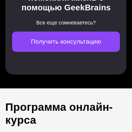
Персонажная иллюстрация
12 практических заданий
Наброски и визуальная библиотека
Лицо персонажа. Особенности
создания
Фигура — возраст и пол
Важные моменты при создании
персонажа
Книжная иллюстрация
Персонажи-животные
Персонажи-люди
Необычные персонажи
Персонаж в рекламе
Процесс дизайна персонажа