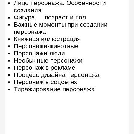
Дополнительные курсы
Анимация для иллюстраторов
7 практических заданий
Знакомство с Adobe After Effects
After Effects. Next steps
Принципы анимации
Персонажная анимация
Работа с футажами и шаблонами
Бонус-модуль. Хромакей и работа
с камерой
Продвинутая персонажная
анимация