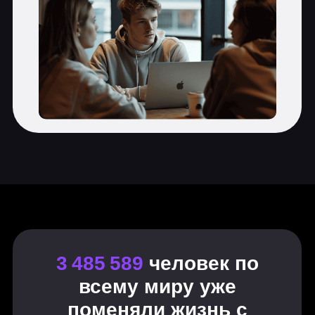
Создание персонажа
Перспектива
Цифровая живопись
Книжная иллюстрация
Поиск личного стиля
Журнальная иллюстрация
Рекламная иллюстрация
Раскрутка и продвижение
Бонус-модуль: как зарабатывают
иллюстраторы?
Бонус-модуль: создание стикеров
Создание иллюстративной
айдентики