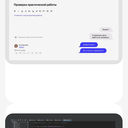
Живое общение
и практика
с экспертами
Каждую тему разберёте с опытными
спикерами на онлайн-занятиях. Сможете
задать любые вопросы и получить
моментальную обратную связь, а также
обмениваться идеями с сокурсниками.