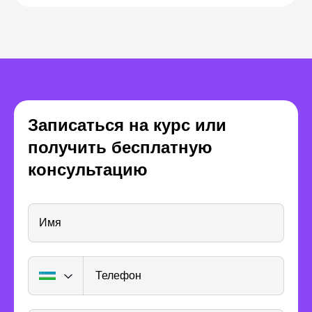
Елена Аникеева
Евгений Тонк
Арт-директор,
основатель студии
Художник
Записаться на курс или
графического дизайна
иллюстра
Pixies
получить бесплатную
консультацию
Имя
Телефон