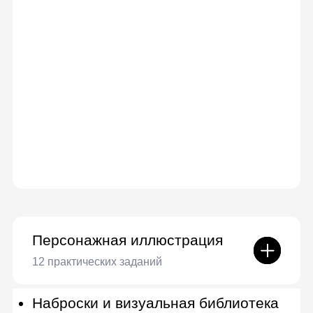
Иллюстрации для книг
8 практических заданий
История книжной иллюстрации
Классификация книг.
Формирование идеи книги
От идеи к структуре книги
Создание персонажа
Авторский стиль
Макет книги
Авторское право
Продвижение. Взаимодействие с
издательствами и поиск заказчиков