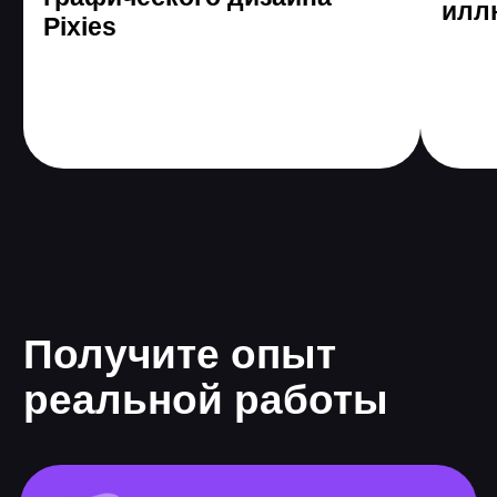
поменяли жизнь с
помощью GeekBrains
Все еще сомневаетесь?
Получить консультацию
Программа онлайн-
курса
Длительность 9 мес.