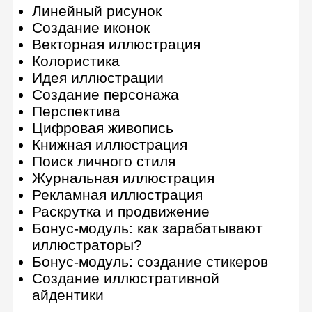
Рекламная иллюстрация: новая
локомотивная профессия в
индустрии дизайна и рекламы
Работа с брифом клиента
Иллюстративные визуальные
коммуникации
Иллюстрация как целостный
проект
Носители в рекламной
иллюстрации и пресейл
Презентация коммерческого
проекта и самопрезентация
Предпечатная подготовка
Анимация в иллюстрации