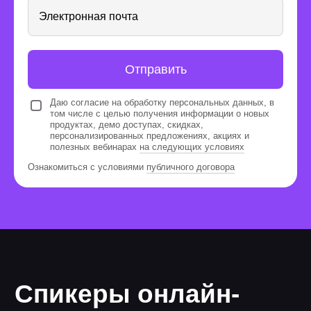
Получите опыт
Электронная почта
реальной работы
Отправить
Даю согласие на обработку персональных данных, в
том числе с целью получения информации о новых
продуктах, демо доступах, скидках,
персонализированных предложениях, акциях и
Посещайте воркшопы,
полезных вебинарах
на следующих условиях
прямые эфиры и дизайн-
Ознакомиться с условиями
публичного договора
спринты с экспертами
На мероприятиях вы сможете
поработать с кейсами в прямом
эфире и сразу получить обратную
связь от экспертов