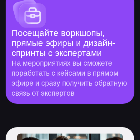
9 проектов
102 часа теории
408 часов практики
Основные курсы
Коммерческая иллюстрация
14 практических заданий, 1 итоговая
работа
Линейный рисунок
Создание иконок
Векторная иллюстрация
Колористика
Идея иллюстрации