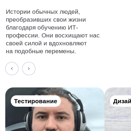
Тестирование
Дизайн
Как стать тестировщиком,
Как от диза
лежа на больничной
перейти к п
койке
космоса
Алексей Дубовский
Евгений Буйм
Получите все
нужные навыки