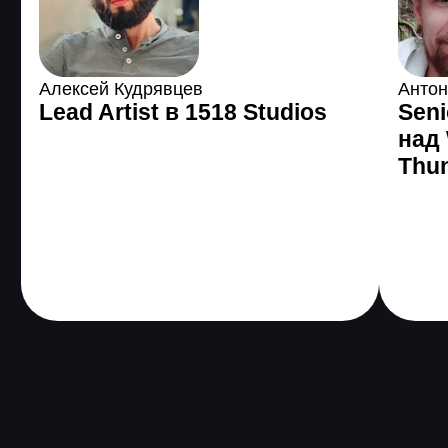
3 485 589
человек по
всему миру уже
поменяли жизнь с
помощью GeekBrains
Все еще сомневаетесь?
Получить консультацию