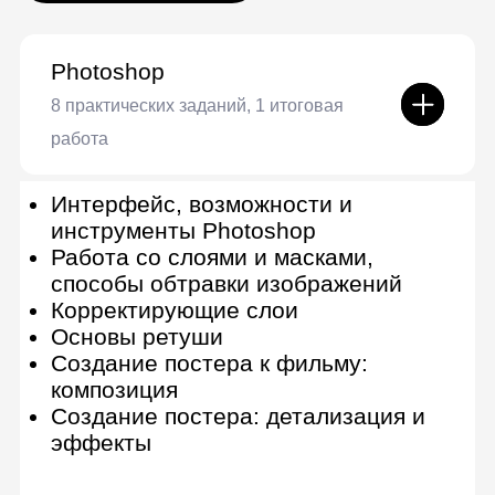
Практика текстурирования
Рендер и презентация модели
Подготовка к выполнению задачи в
ААА-пайплайне
Создание high poly, low poly и mid
poly в Maya
Создание UV и Bake
Текстурирование
Рендер
Substance painter
24 практических задания, 1 итоговая