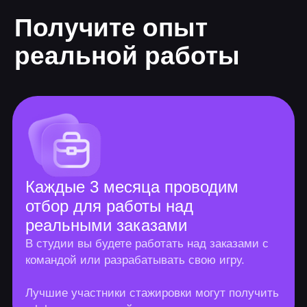
Программа онлайн-
курса
Длительность 10 мес.
10+ проектов
225 часов теории
375 часов практики
Основные курсы
Photoshop
8 практических заданий, 1 итоговая