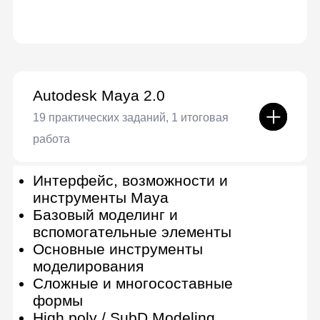
работа
Теория и особенности
текстурирования
Знакомство с программой и
инструментами
Материалы в Substance Painter
Начало работы. Пробы, тесты
Композиция
Материаловедение
Создание материалов: металл,
дерево, ткань, кожа
Создание более редких
материалов
Создание наклеек и этикеток
Полишинг
Substance Designer
Создание процедурного материала
для камня в Substance Designer
Наложение и обработка материала
камня в Substance Painter