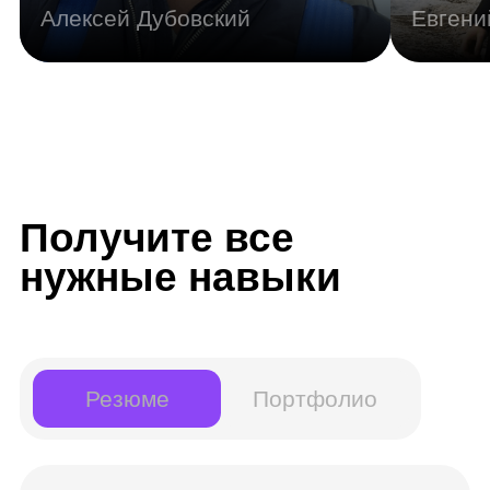
Junior 3D-художник
Другие названия вашей профессии:
3D-визуализатор, 3D-художник, 3D-
моделлер
Инструменты:
RizomUV
Unity
Autodesk Maya