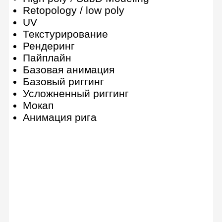
Research стилизации
Как делать стилизацию Borderlands
Неуникальный пайплайн
Экспорт
Game engines
Рендер в Marmoset Toolbag
Как устроен геймдев
Дополнительные аспекты работы
3D-художника