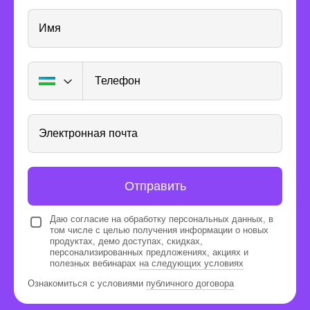
Имя
Телефон
Получите опыт
реальной работы
Электронная почта
Отправить
Даю согласие на обработку персональных данных, в
том числе с целью получения информации о новых
продуктах, демо доступах, скидках,
Каждые 3 месяца проводим
персонализированных предложениях, акциях и
полезных вебинарах
на следующих условиях
отбор для работы над
реальными заказами
Ознакомиться с условиями
публичного договора
В студии вы будете работать над заказами с