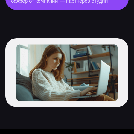
работа
Интерфейс, возможности и
инструменты Photoshop
Работа со слоями и масками,
способы обтравки изображений
Корректирующие слои
Основы ретуши
Создание постера к фильму:
композиция
Создание постера: детализация и
эффекты
Autodesk Maya 2.0
19 практических заданий, 1 итоговая