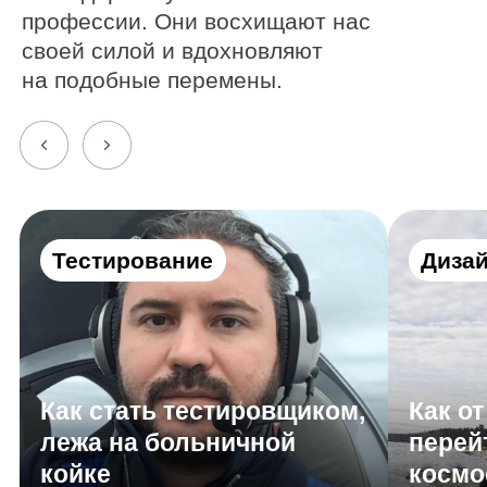
Как стать тестировщиком,
Как от диза
лежа на больничной
перейти к п
койке
космоса
Алексей Дубовский
Евгений Буйм
Получите все
нужные навыки
Резюме
Портфолио