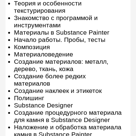
Настройка света и камеры в Arnold
Базовые параметры и свойства
рендера
Настройка материалов в Arnold
Оптимизация рендера в Arnold
Работа в Houdini, Octane, Mantra
Рендер-ферма
Дополнительные курсы
Blender
13 практических заданий