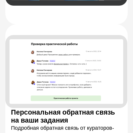
Разберетесь
с теорией
Научитесь решать
задачи на практике
Закрепите знания,