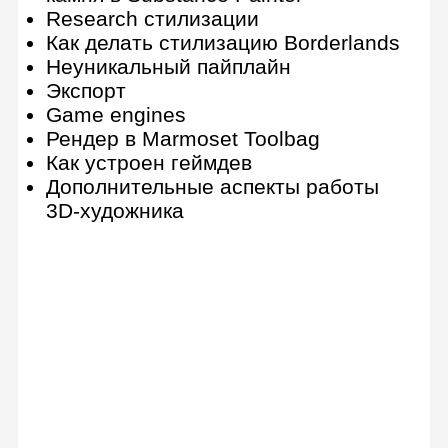
Интерфейс и возможности
Полигональное моделирование и
сглаживание
Процедурное моделирование
Скульптинг
Анимация и симуляция
UV-развертка
Текстура и материалы
Визуализация и освещение
Визуализация в Octane Render
Композитинг