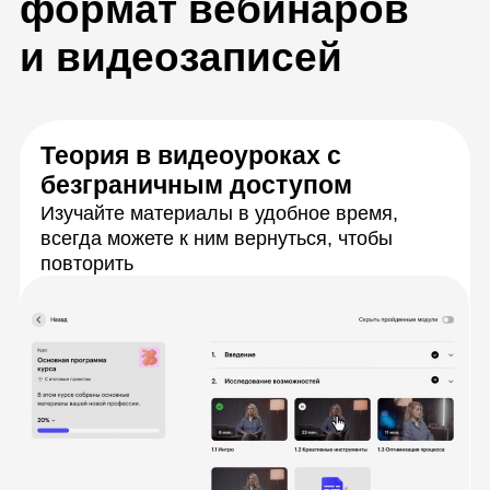
Вебинары по расписанию
Разберёте сложные задачи с экспертами в
прямом эфире, зададите вопросы и сразу
получите ответы
Практика для тренировки
навыков
Выполните более 50 заданий,
приближенных к реальным рабочим
задачам. Каждое задание поможет
закрепить новый навык или изучить
инструменты для работы