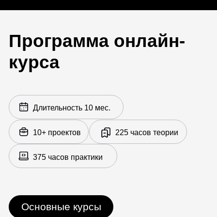
3D-моделирование в Maya
14 практических заданий, 1 итоговая
работа
Подготовка к работе
Создание high poly / low poly
UV — создание развертки
Бейк в Marmoset Toolbag