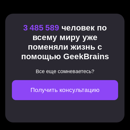
работа
Интерфейс, возможности и
инструменты Maya
Базовый моделинг и
вспомогательные элементы
Основные инструменты
моделирования
Сложные и многосоставные
формы
High poly / SubD Modeling
Retopology / low poly
UV
Текстурирование
Рендеринг
Пайплайн
Базовая анимация
Базовый риггинг
Усложненный риггинг
Мокап
Анимация рига