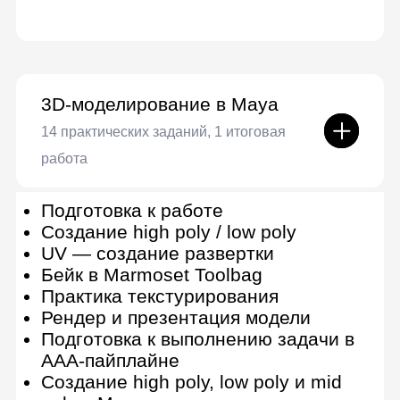
3D-моделирование в ZBrush
8 практических заданий
Цифровой скульптинг и знакомство
с ZBrush
Основные инструменты: Dynamesh
и ZRemesher
Скульптинг человекоподобных
персонажей
Создание одежды персонажа.
Polygroups, маски и ZModeller
Работа с фактурой и текстурой
Создание дополнительных