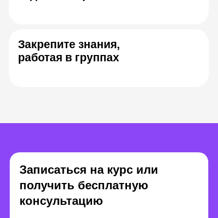
Алексей Кудрявцев
Антон Фокин
Lead Artist в 1518 Studios
Senior 3D 
над World 
Thunder и 
Записаться на курс или
получить бесплатную
консультацию