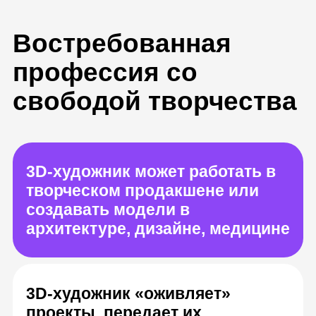
свободой творчества
3D-художник может работать в
творческом продакшене или
создавать модели в
архитектуре, дизайне, медицине
3D-художник «оживляет»
проекты, передает их
индивидуальность и погружает
в подходящую атмосферу
Ваша зарплата будет расти
вместе с опытом