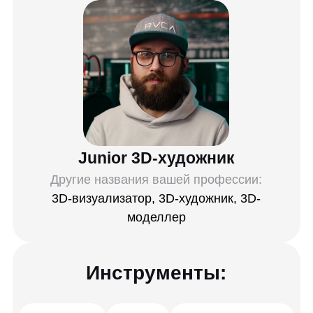
Houdini
Blender
Substance 3D Painter
Marvelous Designer
ZBrush
Marmoset Toolbag
Unreal Engine
Навыки:
Создание текстур и материалов для 3D-
моделей
Знание принципов композитинга и пост-