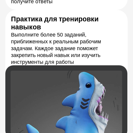
Подробная обратная связь от кураторов-
экспертов в течение 24 часов с момента
отправки работы
Живое общение
и практика
с экспертами
Каждую тему разберёте с опытными
преподавателями на онлайн-занятиях.
Сможете задать любые вопросы
и получить моментальную обратную связь,
а также обмениваться идеями
с сокурсниками.