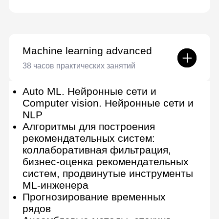
Введение в теорию вероятностей.
Поймете принципы работы со
случайными величинами и
событиями
Познакомитесь со
статистическими тестами, которые
полезны при составлении моделей
и проверке гипотез
Основы статистики и теории
вероятностей
— продвинутый уровень
Теория вероятностей в Python
Научитесь применять основные
принципы статистики при работе с
задачами data science