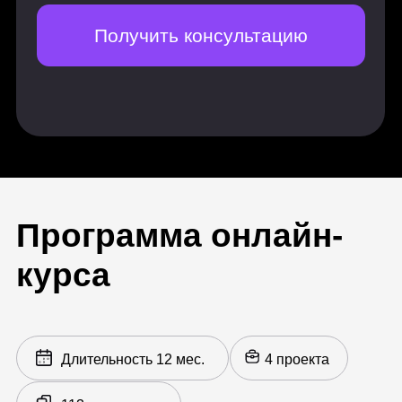
Алгоритмы машинного обучения
для решения задач регрессии,
классификации и кластеризации
Кластеризация. Метод k-средних и
его интерпретация. DBSCAN
Основы анализа текстов
Machine learning advanced
38 часов практических занятий
Auto ML. Нейронные сети и
Computer vision. Нейронные сети и
NLP
Алгоритмы для построения
рекомендательных систем:
коллаборативная фильтрация,