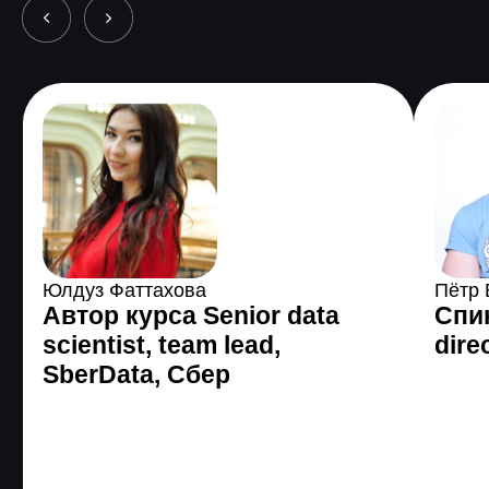
3 485 589
человек по
всему миру уже
поменяли жизнь с
помощью GeekBrains
Все еще сомневаетесь?
Получить консультацию