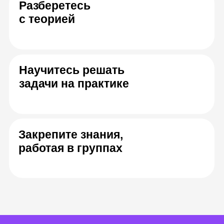
Спикеры онлайн-
курса
Юлдуз Фаттахова
Пётр Емелья
Автор курса Senior data
Спикер ку