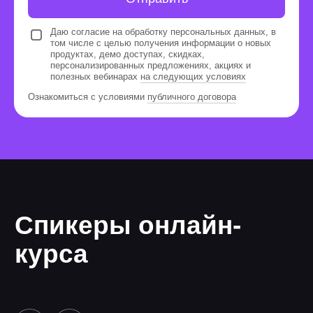
Даю согласие на обработку персональных данных, в
том числе с целью получения информации о новых
Посещайте воркшопы,
продуктах, демо доступах, скидках,
прямые эфиры и дизайн-
персонализированных предложениях, акциях и
полезных вебинарах
на следующих условиях
спринты с экспертами
Ознакомиться с условиями
публичного договора
На мероприятиях вы сможете
поработать с кейсами в прямом
эфире и сразу получить обратную
связь от экспертов