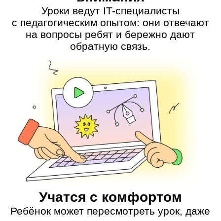
Илья Плеханов
Меня заряжает, когда ребята
получают эмоции от своего
результата
💼 Автор этого курса
✍ Работает дизайнером уровней
💪 Обучил 400 учеников
👾️ Разбирается в психологии
игроков