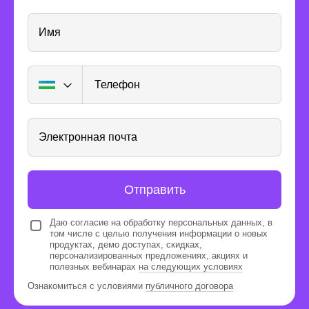
Имя
Телефон
Ребята достигают результатов
8 месяцев — это привычная
Электронная почта
длительность обучения для школьника.
За это время он успеет освоить
теорию и собрать портфолио из пяти
Отправить
игр.
Даю согласие на обработку персональных данных, в
том числе с целью получения информации о новых
продуктах, демо доступах, скидках,
персонализированных предложениях, акциях и
полезных вебинарах
на следующих условиях
Ознакомиться с условиями
публичного договора