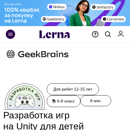
+375 29 171 55 70
Для ребят 12-15 лет
8 мес
📚 6-8 класс
Разработка игр
на Unity для детей
Обучение по созданию игр для
школьников от GeekBrains