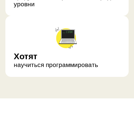
Ребёнок развивается
с нескольких сторон
Освоит программирование
Ребёнок научится работать с
функциями, алгоритмами,
переменными, циклами. Он закрепит
навыки на языке программирования С#
и начнёт работать с искусственным
интеллектом.
Научится делать проекты