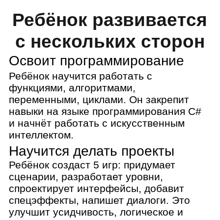
Ребёнок создаст 5 игр: придумает
сценарии, разработает уровни,
спроектирует интерфейсы, добавит
спецэффекты, напишет диалоги. Это
улучшит усидчивость, логическое и
творческое мышление.
Получит опыт командной
разработки
Ребята работают как в настоящей IT-
компании: распределяют роли,
планируют сроки, слушают разные точки
зрения, договариваются. Эти навыки
помогут избегать конфликтов в школе,
работе и личной жизни.
Сможет презентовать
результаты
Ребёнок научится готовить выступления
и профессионально реагировать на
вопросы. Эти навыки помогут не просто
создавать проекты, но и рассказывать о