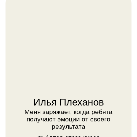
передаю, открывают новые навыки
и возможности
💼 Преподаёт с 2019 года
👾️ Эксперт в детских IT-
соревнованиях
🎓 Обучил программированию
более 200 детей
💥 Автор курсов по
программированию
💻️ Создал курс по разработке игр в
Unity
🤖️ Имеет инженерное и
педагогическое
образование