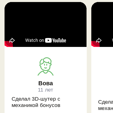
Модуль 3.
Левел-
дизайн и создание
эффектов
Эффекты, постпроцессинг и звук в
играх
Работа с ландшафтом
Инструменты левел-дизайна
Механика таймера
Проект-игра: экшен с заданиями на
время и выбором космических
кораблей
Профессия: левел-дизайнер и
мастер по спецэффектам
Модуль 4.
Гейм-