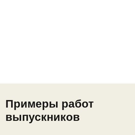
Результат модуля: анимированный
герой, игра-кликер, комикс,
визитная карточка
Модуль 2.
Погружение
в программирование
Встроенные функции и массивы
данных
Знакомство с механикой 3D-игр
Обучение противников с помощью
искусственного интеллекта
Проект-игра: аркада с элементами
стрельбы
Профессия: программист