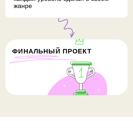
FAQ
Сколько занятий в
курсе и сколько они
длятся?
Курс может состоять из 16, 32 и 40
занятий. Продолжительность —
90 минут.