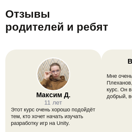
Сколько раз в неделю
проходят занятия на
курсе Unity-
разработки для
детей?
Занятия проходят в онлайн-
формате 1 раз в неделю на
платформе LiveDigital.
Сколько человек
в группе?
В группе максимум 12 человек. Так
спикер может уделить внимание
всем детям.
Где можно посмотреть