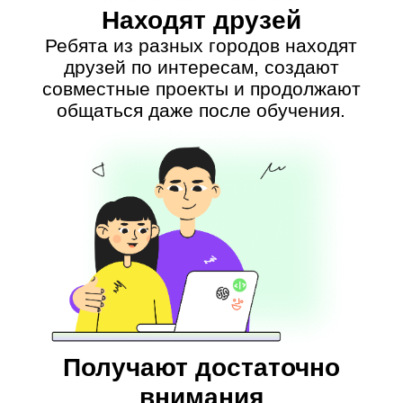
вопросы, кураторы GeekSchool придут
на помощь.
Ребёнка обучают
IT-эксперты
с педагогическим
опытом