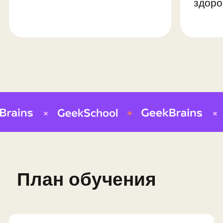
дизайн
Интерфейс для сюжетных заданий
Главное меню игры
Настройка и публикация проекта
Проект-игра: игра в жанре
«Космическая аркада»
Профессия: гейм-дизайнер
Модуль 5.
Командная
разработка игры
Распределение по ролям и
командам
Командная разработка игры
Публикация игры
Презентация итоговых проектов