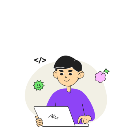
32 онлайн-занятия
Проходят 1 раз в неделю
по 2 ак. часа в удобное время
Длительность
8 мес
Ребята успеют достичь
результатов и собрать
портфолио из проектов
2 академических часа
Ребята разбирают новую тему
и отрабатывают ее
на практике
До 12 ребят в группе
Преподаватель успевает
уделить время каждому