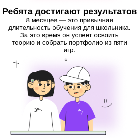
внимания
Уроки ведут IT-специалисты
с педагогическим опытом: они отвечают
на вопросы ребят и бережно дают
обратную связь.
Учатся с комфортом
Ребёнок может пересмотреть урок, даже
если его пришлось пропустить: все
записи сохраняются. Если возникнут